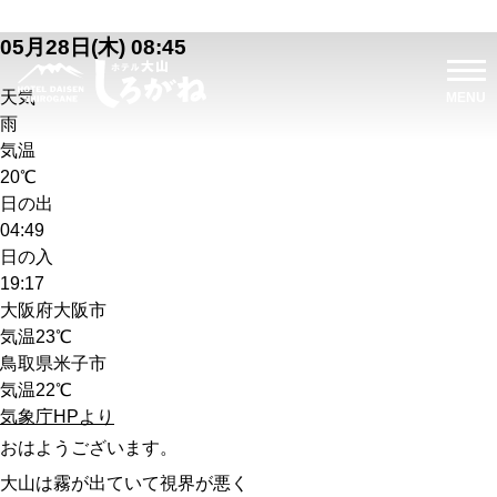
05月28日(木) 08:45
天気
雨
気温
20℃
日の出
04:49
日の入
19:17
大阪府大阪市
気温
23℃
鳥取県米子市
気温
22℃
気象庁HPより
おはようございます。
大山は霧が出ていて視界が悪く