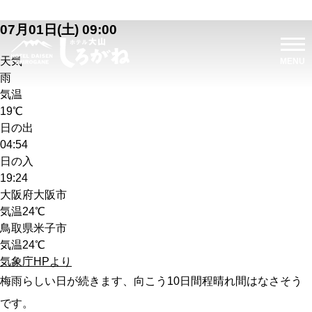
07月01日(土) 09:00
天気
雨
気温
19℃
日の出
04:54
日の入
19:24
大阪府大阪市
気温
24℃
鳥取県米子市
気温
24℃
気象庁HPより
梅雨らしい日が続きます、向こう10日間程晴れ間はなさそう
です。