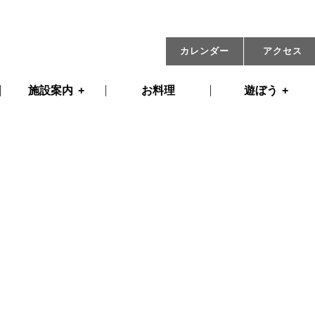
07月08日(土) 09:00
カレンダー
アクセス
施設案内
お料理
遊ぼう