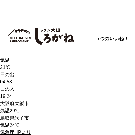
7つのいいね！
天気
雨
気温
21℃
日の出
04:58
日の入
19:24
大阪府大阪市
気温
29℃
鳥取県米子市
気温
24℃
気象庁HPより