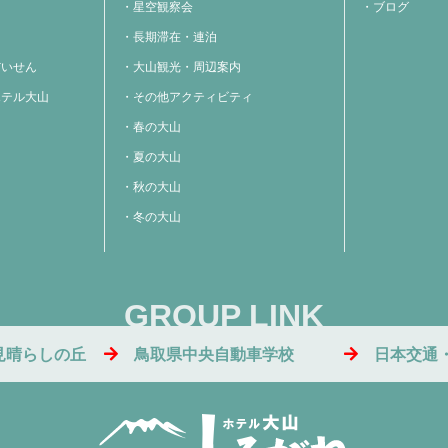
星空観察会
ブログ
長期滞在・連泊
だいせん
大山観光・周辺案内
ホテル大山
その他アクティビティ
春の大山
夏の大山
秋の大山
冬の大山
GROUP LINK
見晴らしの丘
鳥取県中央自動車学校
日本交通