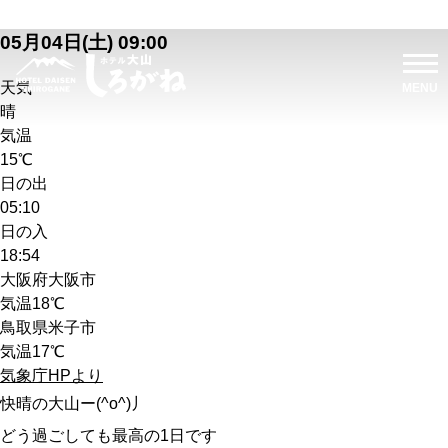
05月04日(土) 09:00
天気
晴
気温
15℃
日の出
05:10
日の入
18:54
大阪府大阪市
気温
18℃
鳥取県米子市
気温
17℃
気象庁HPより
快晴の大山ー(^o^)丿
どう過ごしても最高の1日です