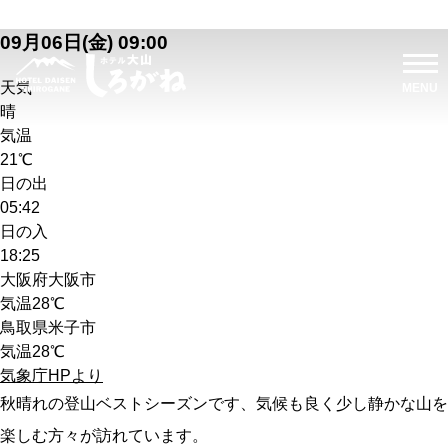
09月06日(金) 09:00
天気
晴
気温
21℃
日の出
05:42
日の入
18:25
大阪府大阪市
気温
28℃
鳥取県米子市
気温
28℃
気象庁HPより
秋晴れの登山ベストシーズンです、気候も良く少し静かな山を
楽しむ方々が訪れています。