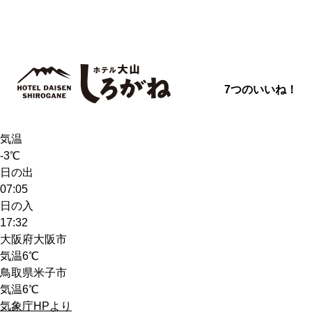
7つのいいね！
天気
雪
気温
-3℃
日の出
07:05
日の入
17:32
大阪府大阪市
気温
6℃
鳥取県米子市
気温
6℃
気象庁HPより