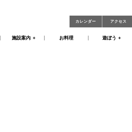
01月31日(金) 09:00
カレンダー
アクセス
施設案内
お料理
遊ぼう