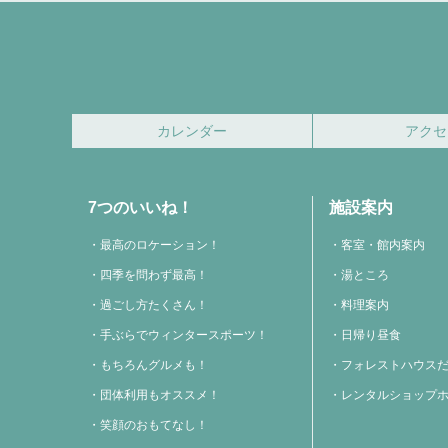
カレンダー
アクセ
7つのいいね！
施設案内
最高のロケーション！
客室・館内案内
四季を問わず最高！
湯ところ
過ごし方たくさん！
料理案内
手ぶらでウィンタースポーツ！
日帰り昼食
もちろんグルメも！
フォレストハウス
団体利用もオススメ！
レンタルショップ
笑顔のおもてなし！