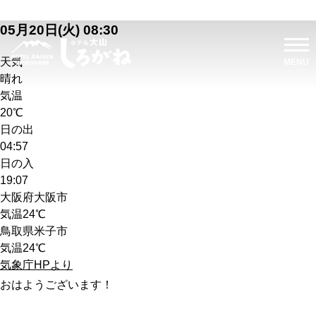
05月20日(火) 08:30
天気
晴れ
気温
20℃
日の出
04:57
日の入
19:07
大阪府大阪市
気温
24℃
鳥取県米子市
気温
24℃
気象庁HPより
おはようございます！