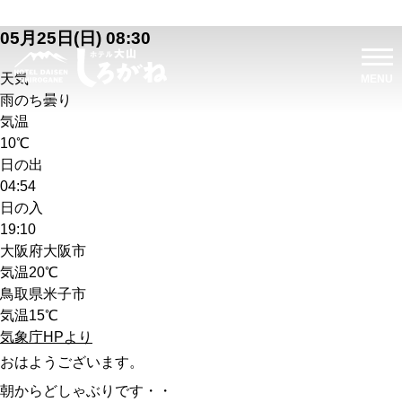
05月25日(日) 08:30
天気
雨のち曇り
気温
10℃
日の出
04:54
日の入
19:10
大阪府大阪市
気温
20℃
鳥取県米子市
気温
15℃
気象庁HPより
おはようございます。
朝からどしゃぶりです・・