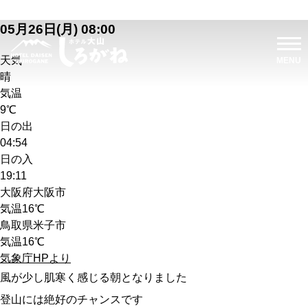
05月26日(月) 08:00
天気
晴
気温
9℃
日の出
04:54
日の入
19:11
大阪府大阪市
気温
16℃
鳥取県米子市
気温
16℃
気象庁HPより
風が少し肌寒く感じる朝となりました
登山には絶好のチャンスです