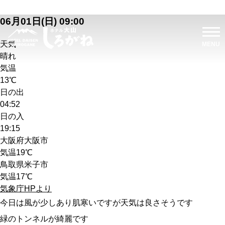
06月01日(日) 09:00
天気
晴れ
気温
13℃
日の出
04:52
日の入
19:15
大阪府大阪市
気温
19℃
鳥取県米子市
気温
17℃
気象庁HPより
今日は風が少しあり肌寒いですが天気は良さそうです
緑のトンネルが綺麗です