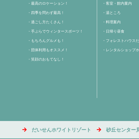
最高のロケーション！
客室・館内案内
四季を問わず最高！
湯ところ
過ごし方たくさん！
料理案内
手ぶらでウィンタースポーツ！
日帰り昼食
もちろんグルメも！
フォレストハウス
団体利用もオススメ！
レンタルショップ
笑顔のおもてなし！
だいせんホワイトリゾート
砂丘センター