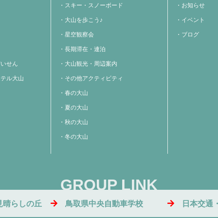
スキー・スノーボード
お知らせ
大山を歩こう♪
イベント
星空観察会
ブログ
長期滞在・連泊
だいせん
大山観光・周辺案内
ホテル大山
その他アクティビティ
春の大山
夏の大山
秋の大山
冬の大山
GROUP LINK
見晴らしの丘
鳥取県中央自動車学校
日本交通