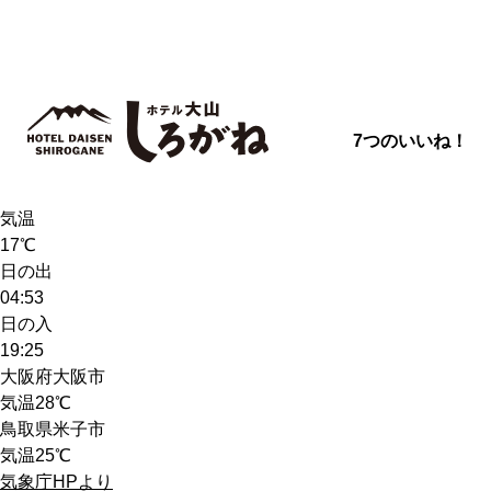
7つのいいね！
天気
晴れ
気温
17℃
日の出
04:53
日の入
19:25
大阪府大阪市
気温
28℃
鳥取県米子市
気温
25℃
気象庁HPより