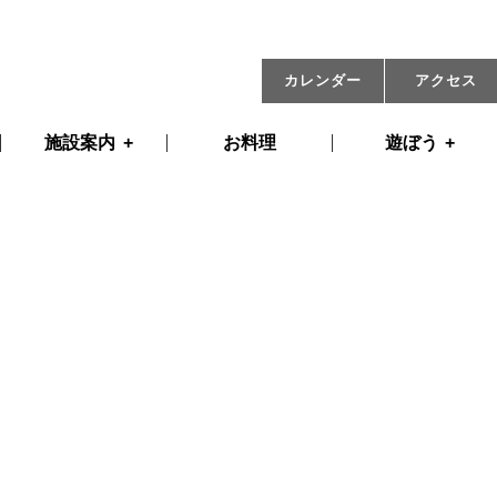
08月09日(土) 09:00
カレンダー
アクセス
施設案内
お料理
遊ぼう