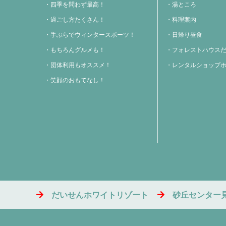
四季を問わず最高！
湯ところ
過ごし方たくさん！
料理案内
手ぶらでウィンタースポーツ！
日帰り昼食
もちろんグルメも！
フォレストハウス
団体利用もオススメ！
レンタルショップ
笑顔のおもてなし！
だいせんホワイトリゾート
砂丘センター