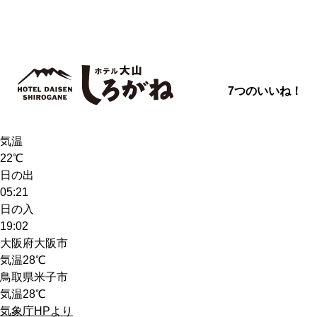
7つのいいね！
天気
曇
気温
22℃
日の出
05:21
日の入
19:02
大阪府大阪市
気温
28℃
鳥取県米子市
気温
28℃
気象庁HPより