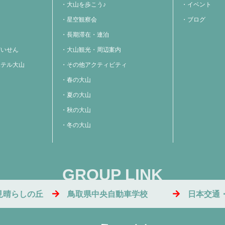
大山を歩こう♪
イベント
星空観察会
ブログ
長期滞在・連泊
だいせん
大山観光・周辺案内
ホテル大山
その他アクティビティ
春の大山
夏の大山
秋の大山
冬の大山
GROUP LINK
見晴らしの丘
鳥取県中央自動車学校
日本交通