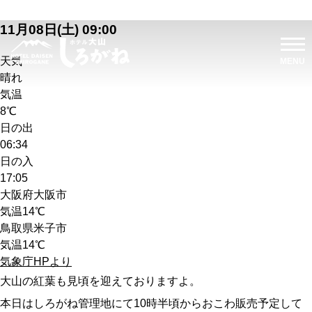
11月08日(土) 09:00
天気
晴れ
気温
8℃
日の出
06:34
日の入
17:05
大阪府大阪市
気温
14℃
鳥取県米子市
気温
14℃
気象庁HPより
大山の紅葉も見頃を迎えておりますよ。
本日はしろがね管理地にて10時半頃からおこわ販売予定して