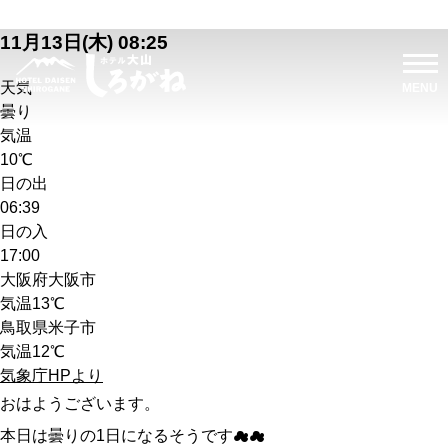
11月13日(木) 08:25
天気
曇り
気温
10℃
日の出
06:39
日の入
17:00
大阪府大阪市
気温
13℃
鳥取県米子市
気温
12℃
気象庁HPより
おはようございます。
本日は曇りの1日になるそうです☁☁