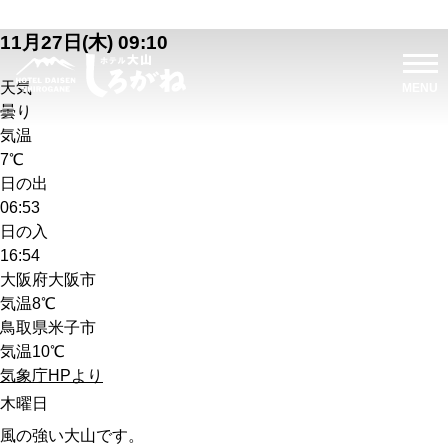
11月27日(木) 09:10
天気
曇り
気温
7℃
日の出
06:53
日の入
16:54
大阪府大阪市
気温
8℃
鳥取県米子市
気温
10℃
気象庁HPより
木曜日
風の強い大山です。