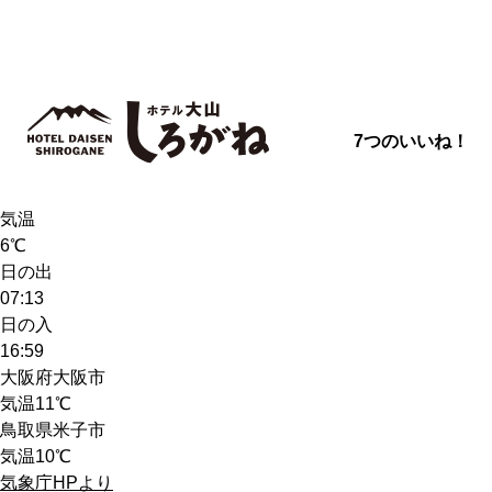
7つのいいね！
天気
雨
気温
6℃
日の出
07:13
日の入
16:59
大阪府大阪市
気温
11℃
鳥取県米子市
気温
10℃
気象庁HPより