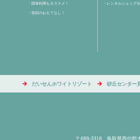
団体利用もオススメ！
レンタルショップ
笑顔のおもてなし！
だいせんホワイトリゾート
砂丘センター
〒689-3318
鳥取県西伯郡大