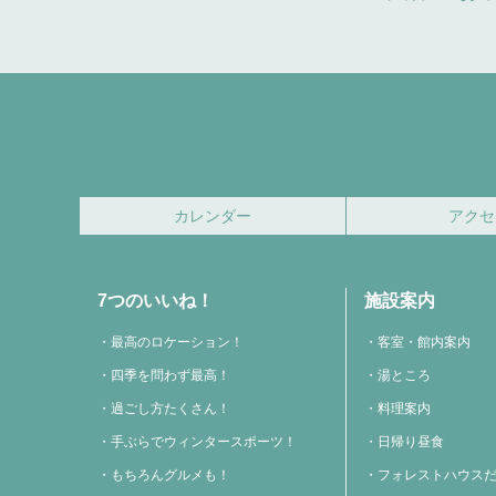
カレンダー
アクセ
7つのいいね！
施設案内
最高のロケーション！
客室・館内案内
四季を問わず最高！
湯ところ
過ごし方たくさん！
料理案内
手ぶらでウィンタースポーツ！
日帰り昼食
もちろんグルメも！
フォレストハウス