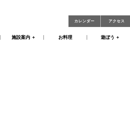
12月25日(木) 08:45
カレンダー
アクセス
施設案内
お料理
遊ぼう