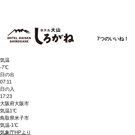
7つのいいね！
天気
雪
気温
-7℃
日の出
07:11
日の入
17:23
大阪府大阪市
気温
1℃
鳥取県米子市
気温
-1℃
気象庁HPより