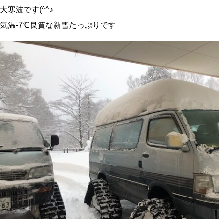
大寒波です(^^♪
気温-7℃良質な新雪たっぷりです