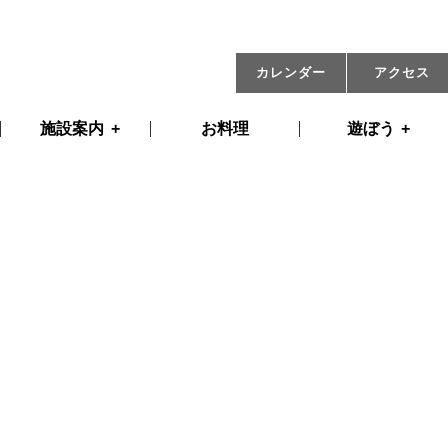
01月22日(木) 08:00
カレンダー
アクセス
施設案内
お料理
遊ぼう