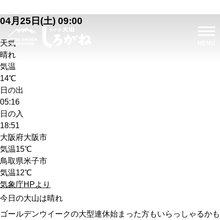
04月25日(土) 09:00
天気
晴れ
気温
14℃
日の出
05:16
日の入
18:51
大阪府大阪市
気温
15℃
鳥取県米子市
気温
12℃
気象庁HPより
今日の大山は晴れ
ゴールデンウイークの大型連休始まった方もいらっしゃるかも