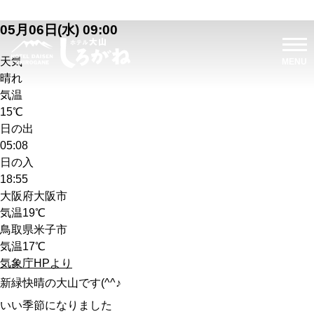
05月06日(水) 09:00
天気
晴れ
気温
15℃
日の出
05:08
日の入
18:55
大阪府大阪市
気温
19℃
鳥取県米子市
気温
17℃
気象庁HPより
新緑快晴の大山です(^^♪
いい季節になりました