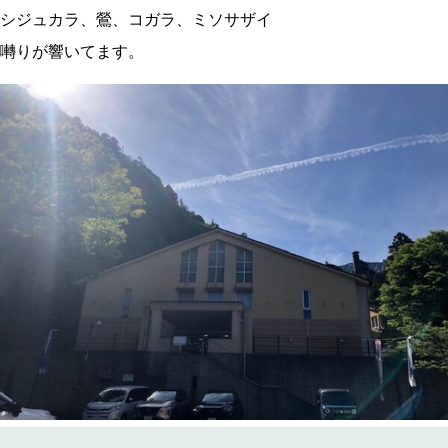
シジュカラ、鶯、コガラ、ミソサザイ
囀りが響いてます。