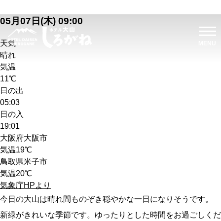
05月07日(木) 09:00
天気
晴れ
気温
11℃
日の出
05:03
日の入
19:01
大阪府大阪市
気温
19℃
鳥取県米子市
気温
20℃
気象庁HPより
今日の大山は晴れ間ものぞき穏やかな一日になりそうです。
新緑がきれいな季節です。ゆったりとした時間をお過ごしくだ