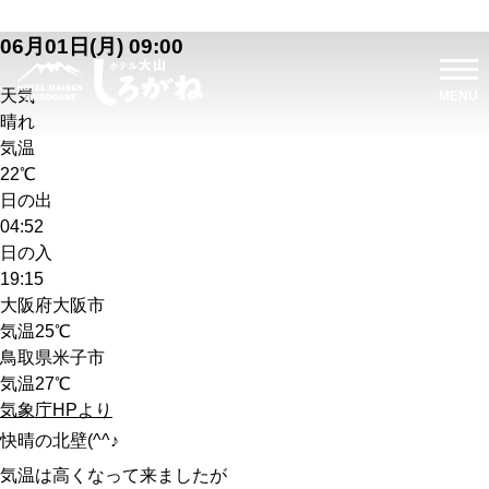
06月01日(月) 09:00
天気
晴れ
気温
22℃
日の出
04:52
日の入
19:15
大阪府大阪市
気温
25℃
鳥取県米子市
気温
27℃
気象庁HPより
快晴の北壁(^^♪
気温は高くなって来ましたが