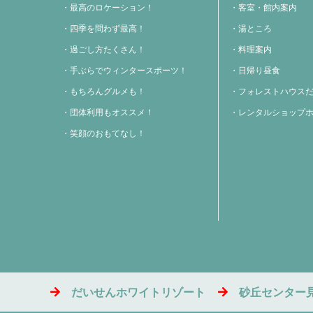
最高のロケーション！
客室・館内案内
四季を問わず最高！
湯ところ
過ごし方たくさん！
料理案内
手ぶらでウィンタースポーツ！
日帰り昼食
もちろんグルメも！
フォレストハウス
団体利用もオススメ！
レンタルショップ
笑顔のおもてなし！
だいせんホワイトリゾート
砂丘センター