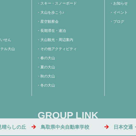
スキー・スノーボード
お知らせ
大山を歩こう♪
イベント
星空観察会
ブログ
長期滞在・連泊
だいせん
大山観光・周辺案内
ホテル大山
その他アクティビティ
春の大山
夏の大山
秋の大山
冬の大山
GROUP LINK
見晴らしの丘
鳥取県中央自動車学校
日本交通