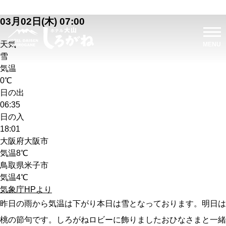
03月02日(木) 07:00
天気
雪
気温
0℃
日の出
06:35
日の入
18:01
大阪府大阪市
気温
8℃
鳥取県米子市
気温
4℃
気象庁HPより
昨日の雨から気温は下がり本日は雪となっております。明日は
桃の節句です。しろがねロビーに飾りましたおひなさまと一緒