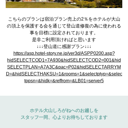
こちらのプランは宿泊プラン売上の2％をホテルが大山
の頂上を保護する会を通じて登山道修復の為に使われる
事を目標に設定されております。
是非ご利用頂ければと思います
↓↓↓登山道に感謝プラン↓↓↓
https://asp.hotel-story.ne.jp/ver3d/ASPP0200.asp?
hidSELECTCOD1=7A930&hidSELECTCOD2=001&hid
SELECTPLAN=A7A3C&pac=P02&hidSELECTARRYM
D=&hidSELECTHAKSU=1&rooms=1&selectptyp=&selec
tppsn=&hidk=&reffrom=&LB01=server5
ホテル大山しろがねへのお越しを
スタッフ一同、心よりお待ちしております