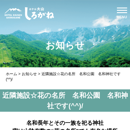
お知らせ
ホーム
>
お知らせ
>
近隣施設☆花の名所 名和公園 名和神社です
(^^)/
近隣施設☆花の名所 名和公園 名和神
社です(^^)/
名和長年とその一族を祀る神社