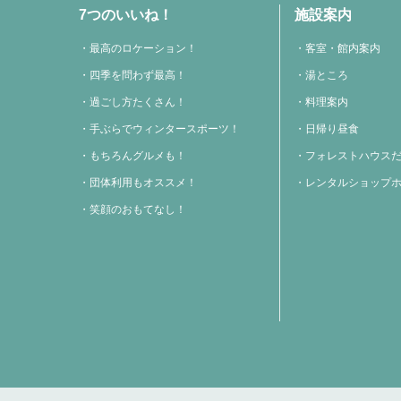
7つのいいね！
施設案内
最高のロケーション！
客室・館内案内
四季を問わず最高！
湯ところ
過ごし方たくさん！
料理案内
手ぶらでウィンタースポーツ！
日帰り昼食
もちろんグルメも！
フォレストハウス
団体利用もオススメ！
レンタルショップ
笑顔のおもてなし！