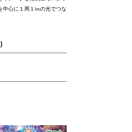
を中心に１周１㎞の光でつな
）