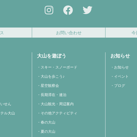
ス
お問い合わせ
今
大山を遊ぼう
お知らせ
スキー・スノーボード
お知らせ
大山を歩こう♪
イベント
星空観察会
ブログ
長期滞在・連泊
だいせん
大山観光・周辺案内
ホテル大山
その他アクティビティ
春の大山
夏の大山