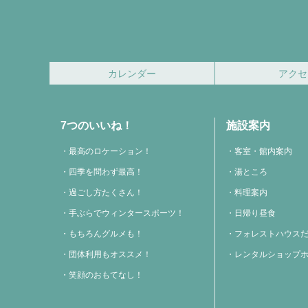
カレンダー
アクセ
7つのいいね！
施設案内
最高のロケーション！
客室・館内案内
四季を問わず最高！
湯ところ
過ごし方たくさん！
料理案内
手ぶらでウィンタースポーツ！
日帰り昼食
もちろんグルメも！
フォレストハウス
団体利用もオススメ！
レンタルショップ
笑顔のおもてなし！