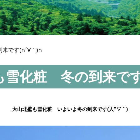
です(∩´∀｀)∩
雪化粧 冬の到来です(
大山北壁も雪化粧 いよいよ冬の到来です(人”▽｀)