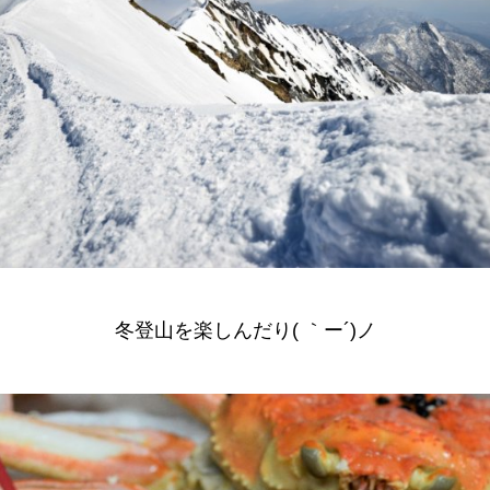
冬登山を楽しんだり( ｀ー´)ノ