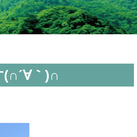
∩´∀｀)∩