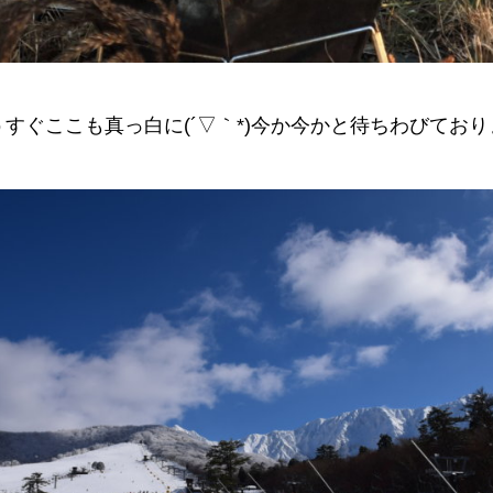
うすぐここも真っ白に(´▽｀*)今か今かと待ちわびており