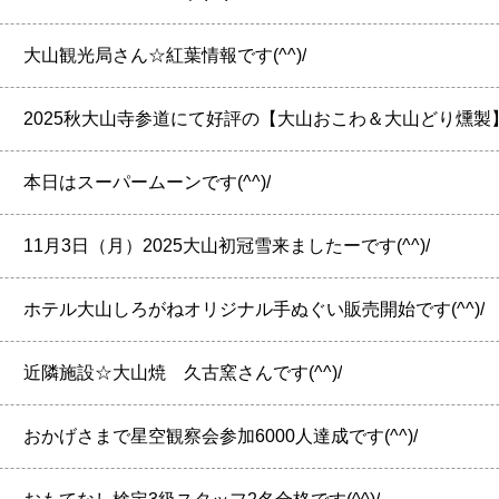
】
大山観光局さん☆紅葉情報です(^^)/
】
2025秋大山寺参道にて好評の【大山おこわ＆大山どり燻製】販
】
本日はスーパームーンです(^^)/
】
11月3日（月）2025大山初冠雪来ましたーです(^^)/
】
ホテル大山しろがねオリジナル手ぬぐい販売開始です(^^)/
】
近隣施設☆大山焼 久古窯さんです(^^)/
】
おかげさまで星空観察会参加6000人達成です(^^)/