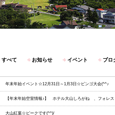
すべて
お知らせ
イベント
ブロ
】
年末年始イベント☆12月31日～1月3日☆ビンゴ大会(^^♪
】
【年末年始空室情報♪】 ホテル大山しろがね 、フォレス
】
大山紅葉☆ピークです(^^)/