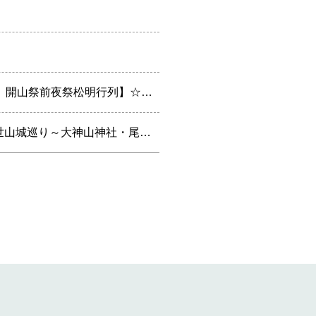
【6月7日（土）キャンセル空室出ました(^^)/】【6月7日（土）開山祭前夜祭松明行列】☆松明引換券☆当日500円で販売いたします
近隣イベント案内☆【５月２１日（水）開催】路線バスで中世山城巡り～大神山神社・尾高城・河岡城編～です(^^)/