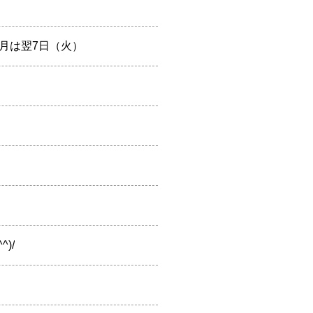
満月は翌7日（火）
)/