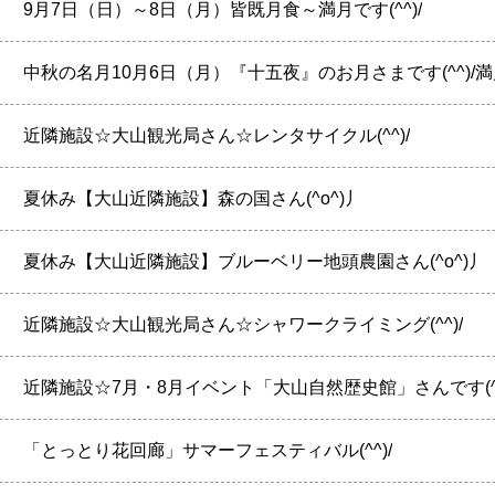
】
9月7日（日）～8日（月）皆既月食～満月です(^^)/
】
中秋の名月10月6日（月）『十五夜』のお月さまです(^^)/
】
近隣施設☆大山観光局さん☆レンタサイクル(^^)/
】
夏休み【大山近隣施設】森の国さん(^o^)丿
】
夏休み【大山近隣施設】ブルーベリー地頭農園さん(^o^)丿
】
近隣施設☆大山観光局さん☆シャワークライミング(^^)/
】
近隣施設☆7月・8月イベント「大山自然歴史館」さんです(^^
】
「とっとり花回廊」サマーフェスティバル(^^)/