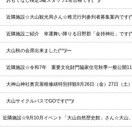
】
おもてなし検定3級スタッフ2名合格です(^^)/
】
近隣施設☆大山観光局さん☆稚児行列参列者募集案内です(^^
】
近隣施設ご紹介 幸運舞い降りる日野郡「金持神社」です(^^
】
大山秋の会席出来ました(^^)/ー
】
近隣施設☆令和7年 重要文化財門脇家住宅秋季一般公開11
】
大神山神社奥宮屋根修繕特別拝観9月26日（金）27日（土）です
】
大山サイクルバスでGOです(^^)/