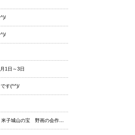
)/
)/
月1日～3日
(^^)/
近隣施設☆9月10月イベント「大山自然歴史館」さん☆大山、米子城山の宝 野画の会作品展です(^^)/