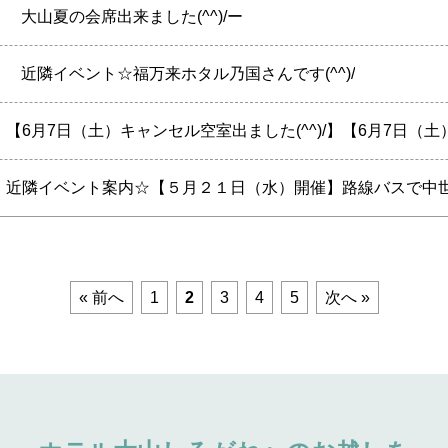
】
大山夏の会席出来ました(^^)/ー
】
近隣イベント☆福万来ホタル乃国さんです(^^)/
« 前へ
1
2
3
4
5
次へ »