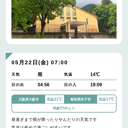
05月22日(金) 07:00
雨
14℃
天気
気温
04:56
19:09
日の出
日の入
21℃
17℃
大阪府大阪市
気温
鳥取県米子市
気温
気象庁HPより
昼過ぎまで雨が降ったりやんだりの天気です
気温は低めで過ごしやすいです