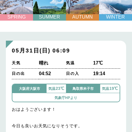
SPRING
SUMMER
AUTUMN
WINTER
05月31日(日) 06:09
晴れ
17℃
天気
気温
04:52
19:14
日の出
日の入
23℃
19℃
大阪府大阪市
気温
鳥取県米子市
気温
気象庁HPより
おはようございます！
今日も良いお天気になりそうです。