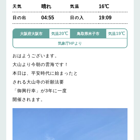
晴れ
16℃
天気
気温
04:55
19:09
日の出
日の入
20℃
19℃
大阪府大阪市
気温
鳥取県米子市
気温
気象庁HPより
おはようございます。
大山より今朝の雲海です！
本日は、平安時代に始まったと
される大山寺の祈願法要
「御興行幸」が3年に一度
開催されます。