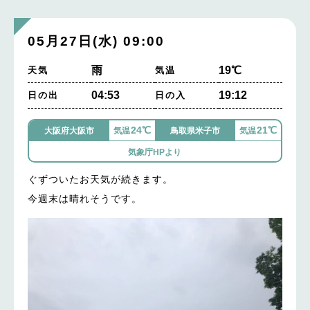
05月27日(水) 09:00
雨
19℃
天気
気温
04:53
19:12
日の出
日の入
24℃
21℃
大阪府大阪市
気温
鳥取県米子市
気温
気象庁HPより
ぐずついたお天気が続きます。
今週末は晴れそうです。