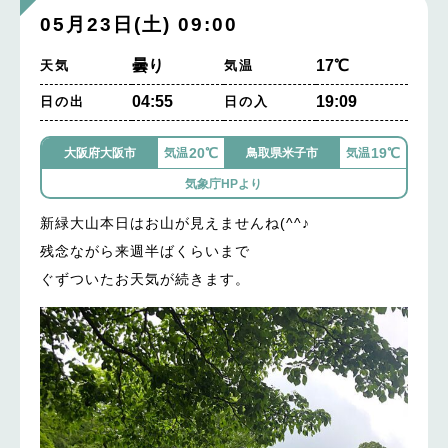
05月23日(土) 09:00
曇り
17℃
天気
気温
04:55
19:09
日の出
日の入
20℃
19℃
大阪府大阪市
気温
鳥取県米子市
気温
気象庁HPより
新緑大山本日はお山が見えませんね(^^♪
残念ながら来週半ばくらいまで
ぐずついたお天気が続きます。