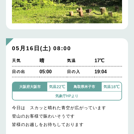
05月16日(土) 08:00
晴
17℃
天気
気温
05:00
19:04
日の出
日の入
22℃
18℃
大阪府大阪市
気温
鳥取県米子市
気温
気象庁HPより
今日は スカッと晴れた青空が広がっています
登山のお客様で賑わいそうです
皆様のお越しをお待ちしております