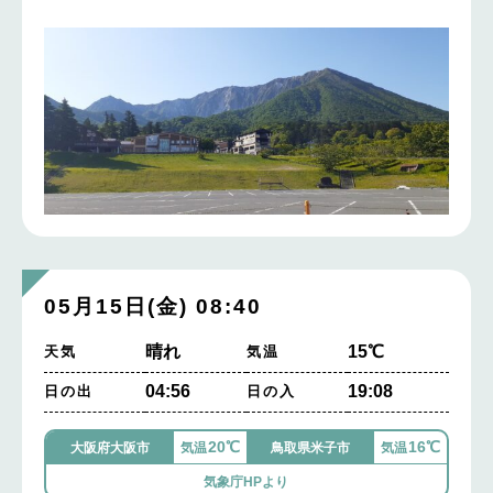
05月15日(金) 08:40
晴れ
15℃
天気
気温
04:56
19:08
日の出
日の入
20℃
16℃
大阪府大阪市
気温
鳥取県米子市
気温
気象庁HPより