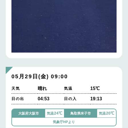
05月29日(金) 09:00
晴れ
15℃
天気
気温
04:53
19:13
日の出
日の入
24℃
20℃
大阪府大阪市
気温
鳥取県米子市
気温
気象庁HPより