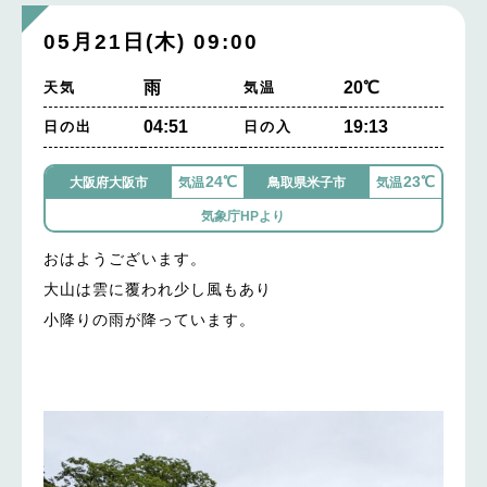
05月21日(木) 09:00
雨
20℃
天気
気温
04:51
19:13
日の出
日の入
24℃
23℃
大阪府大阪市
気温
鳥取県米子市
気温
気象庁HPより
おはようございます。
大山は雲に覆われ少し風もあり
小降りの雨が降っています。