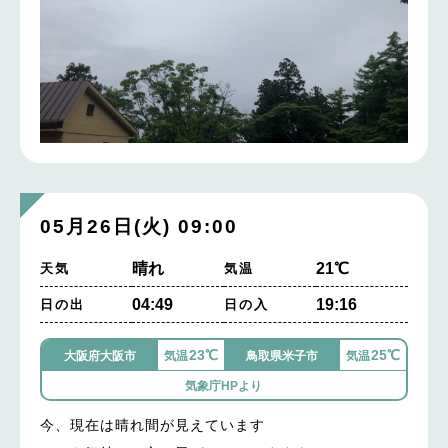
05月26日(火) 09:00
晴れ
21℃
天気
気温
04:49
19:16
日の出
日の入
23℃
25℃
大阪府大阪市
気温
鳥取県米子市
気温
気象庁HPより
今、現在は晴れ間が見えています