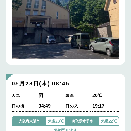
05月28日(木) 08:45
雨
20℃
天気
気温
04:49
19:17
日の出
日の入
23℃
22℃
大阪府大阪市
気温
鳥取県米子市
気温
気象庁HPより