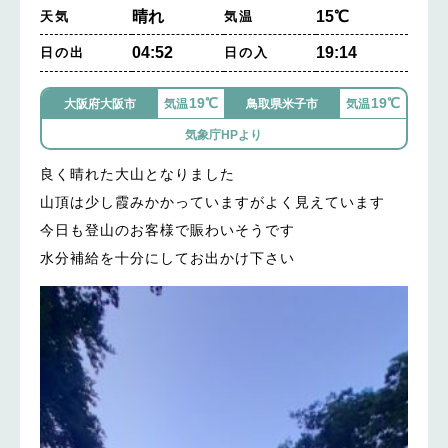
晴れ
15℃
天気
気温
04:52
19:14
日の出
日の入
19℃
19℃
大阪府大阪市
気温
鳥取県米子市
気温
気象庁HPより
良く晴れた大山となりました
山頂は少し霞みかかっていますがよく見えています
今日も登山のお客様で賑わいそうです
水分補給を十分にしてお出かけ下さい