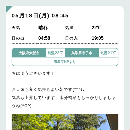
05月18日(月) 08:45
晴れ
22℃
天気
気温
04:58
19:05
日の出
日の入
23℃
21℃
大阪府大阪市
気温
鳥取県米子市
気温
気象庁HPより
おはようございます！
お天気も良く気持ちよい朝です(*^^)v
気温も上昇しています、水分補給もしっかりしましょ
うね(^O^)！