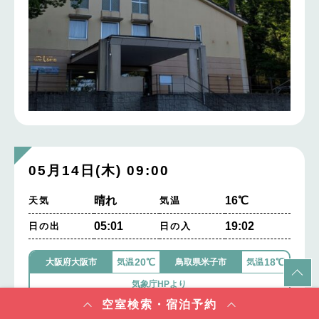
05月14日(木) 09:00
晴れ
16℃
天気
気温
05:01
19:02
日の出
日の入
20℃
18℃
大阪府大阪市
気温
鳥取県米子市
気温
気象庁HPより
空室検索・宿泊予約
駐車場のオオカメノキも満開