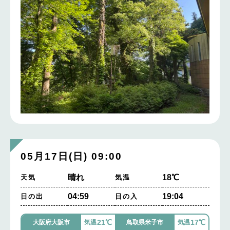
05月17日(日) 09:00
晴れ
18℃
天気
気温
04:59
19:04
日の出
日の入
21℃
17℃
大阪府大阪市
気温
鳥取県米子市
気温