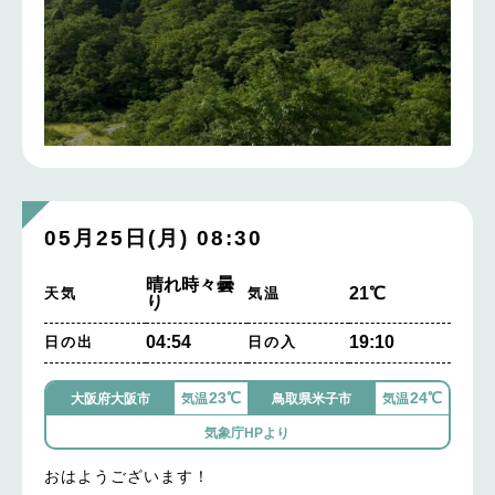
05月25日(月) 08:30
晴れ時々曇
21℃
天気
気温
り
04:54
19:10
日の出
日の入
23℃
24℃
大阪府大阪市
気温
鳥取県米子市
気温
気象庁HPより
おはようございます！