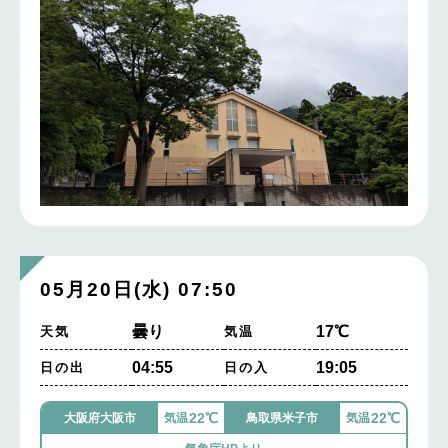
05月20日(水) 07:50
曇り
17℃
天気
気温
04:55
19:05
日の出
日の入
22℃
22℃
大阪府大阪市
気温
鳥取県米子市
気温