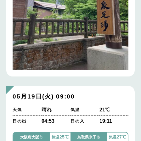
05月19日(火) 09:00
晴れ
21℃
天気
気温
04:53
19:11
日の出
日の入
25℃
27℃
大阪府大阪市
気温
鳥取県米子市
気温